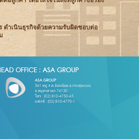
าร ดำเนินธุรกิจด้วยความรับผิดชอบต่อ
ม
HEAD OFFICE : ASA GROUP
ASA GROUP
361 หมู่ 4 ต.อ้อมน้อย อ.กระทุ่มแบน
จ.สมุทรสาคร 74130
โทร : (02) 810-4750-65
แฟกซ์ : (02) 810-4770-1